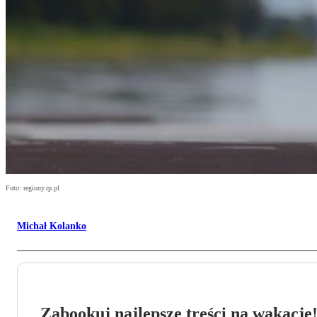
Foto: regiony.rp.pl
Michał Kolanko
Zabookuj najlepsze treści na wakacje