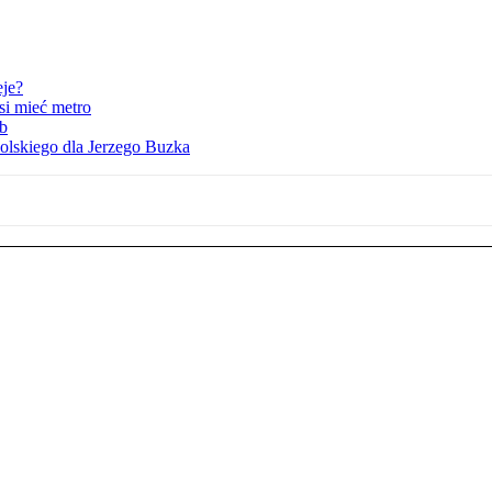
eje?
i mieć metro
ób
lskiego dla Jerzego Buzka