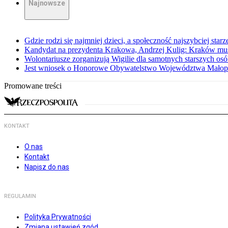
Najnowsze
Gdzie rodzi się najmniej dzieci, a społeczność najszybciej starz
Kandydat na prezydenta Krakowa, Andrzej Kulig: Kraków mus
Wolontariusze zorganizują Wigilie dla samotnych starszych os
Jest wniosek o Honorowe Obywatelstwo Województwa Małopo
Promowane treści
KONTAKT
O nas
Kontakt
Napisz do nas
REGULAMIN
Polityka Prywatności
Zmiana ustawień zgód