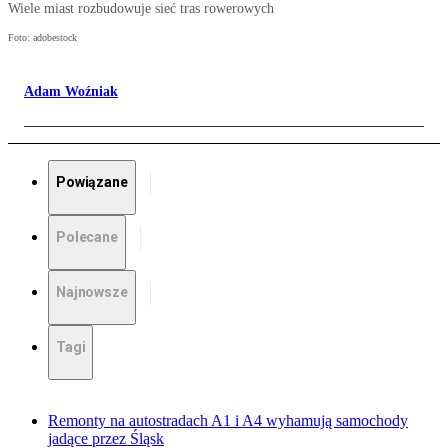
Wiele miast rozbudowuje sieć tras rowerowych
Foto: adobestock
Adam Woźniak
Powiązane
Polecane
Najnowsze
Tagi
Remonty na autostradach A1 i A4 wyhamują samochody
jadące przez Śląsk