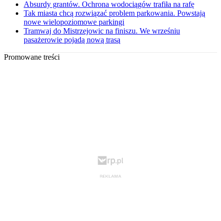
Absurdy grantów. Ochrona wodociągów trafiła na rafę
Tak miasta chcą rozwiązać problem parkowania. Powstają
nowe wielopoziomowe parkingi
Tramwaj do Mistrzejowic na finiszu. We wrześniu
pasażerowie pojadą nową trasą
Promowane treści