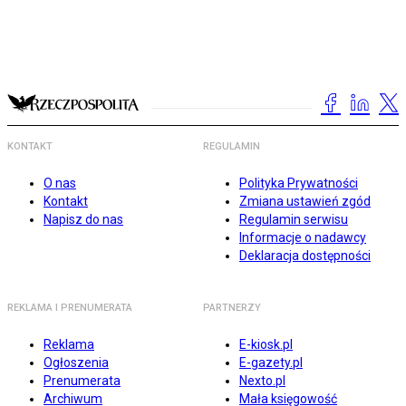
KONTAKT
REGULAMIN
O nas
Polityka Prywatności
Kontakt
Zmiana ustawień zgód
Napisz do nas
Regulamin serwisu
Informacje o nadawcy
Deklaracja dostępności
REKLAMA I PRENUMERATA
PARTNERZY
Reklama
E-kiosk.pl
Ogłoszenia
E-gazety.pl
Prenumerata
Nexto.pl
Archiwum
Mała księgowość