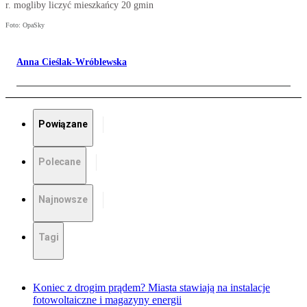
r. mogliby liczyć mieszkańcy 20 gmin
Foto: OpaSky
Anna Cieślak-Wróblewska
Powiązane
Polecane
Najnowsze
Tagi
Koniec z drogim prądem? Miasta stawiają na instalacje
fotowoltaiczne i magazyny energii