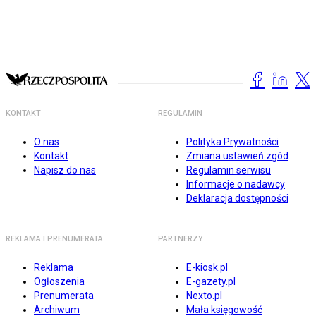
KONTAKT
REGULAMIN
O nas
Polityka Prywatności
Kontakt
Zmiana ustawień zgód
Napisz do nas
Regulamin serwisu
Informacje o nadawcy
Deklaracja dostępności
REKLAMA I PRENUMERATA
PARTNERZY
Reklama
E-kiosk.pl
Ogłoszenia
E-gazety.pl
Prenumerata
Nexto.pl
Archiwum
Mała księgowość