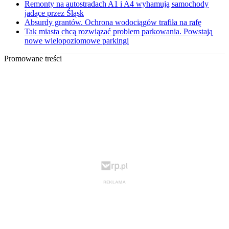
Remonty na autostradach A1 i A4 wyhamują samochody
jadące przez Śląsk
Absurdy grantów. Ochrona wodociągów trafiła na rafę
Tak miasta chcą rozwiązać problem parkowania. Powstają
nowe wielopoziomowe parkingi
Promowane treści