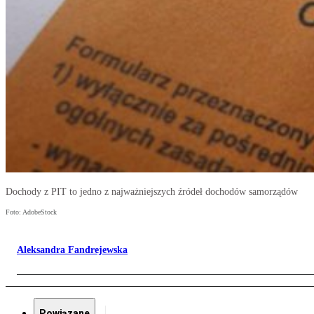
Dochody z PIT to jedno z najważniejszych źródeł dochodów samorządów
Foto: AdobeStock
Aleksandra Fandrejewska
Powiązane