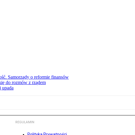
ość. Samorządy o reformie finansów
się do rozmów z rządem
j upada
REGULAMIN
Polityka Prywatności