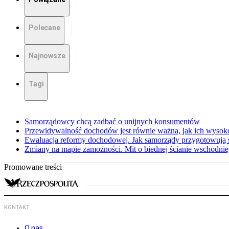
Polecane
Najnowsze
Tagi
Samorządowcy chcą zadbać o unijnych konsumentów
Przewidywalność dochodów jest równie ważna, jak ich wysok
Ewaluacja reformy dochodowej. Jak samorządy przygotowują 
Zmiany na mapie zamożności. Mit o biednej ścianie wschodnie
Promowane treści
KONTAKT
O nas