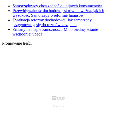
Samorządowcy chcą zadbać o unijnych konsumentów
Przewidywalność dochodów jest równie ważna, jak ich
wysokość. Samorządy o reformie finansów
Ewaluacja reformy dochodowej. Jak samorządy
przygotowują się do rozmów z rządem
Zmiany na mapie zamożności. Mit o biednej ścianie
wschodniej upada
Promowane treści