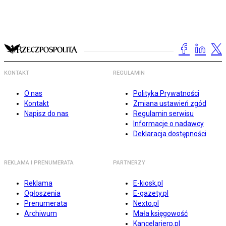
KONTAKT
REGULAMIN
O nas
Polityka Prywatności
Kontakt
Zmiana ustawień zgód
Napisz do nas
Regulamin serwisu
Informacje o nadawcy
Deklaracja dostępności
REKLAMA I PRENUMERATA
PARTNERZY
Reklama
E-kiosk.pl
Ogłoszenia
E-gazety.pl
Prenumerata
Nexto.pl
Archiwum
Mała księgowość
Kancelarierp.pl