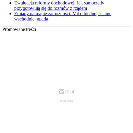
Ewaluacja reformy dochodowej. Jak samorządy
przygotowują się do rozmów z rządem
Zmiany na mapie zamożności. Mit o biednej ścianie
wschodniej upada
Promowane treści