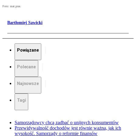
Foto: mat.pras.
Bartłomiej Sawicki
Powiązane
Polecane
Najnowsze
Tagi
Samorządowcy chcą zadbać o unijnych konsumentów
Przewidywalność dochodów jest równie ważna, jak ich
wysokość. Samorządy o reformie finansów