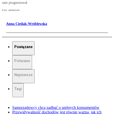
sam prognozował
Foto: adobestock
Anna Cieślak-Wróblewska
Powiązane
Polecane
Najnowsze
Tagi
Samorządowcy chcą zadbać o unijnych konsumentów
Przewidywalność dochodów jest równie ważna, jak ich