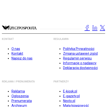
KONTAKT
REGULAMIN
O nas
Polityka Prywatności
Kontakt
Zmiana ustawień zgód
Napisz do nas
Regulamin serwisu
Informacje o nadawcy
Deklaracja dostępności
REKLAMA I PRENUMERATA
PARTNERZY
Reklama
E-kiosk.pl
Ogłoszenia
E-gazety.pl
Prenumerata
Nexto.pl
Archiwum
Mała księgowość