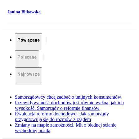
Janina Blikowska
Powiązane
Polecane
Najnowsze
Samorządowcy chcą zadbać o unijnych konsumentów
Przewidywalność dochodów jest równie ważna, jak ich
wysokość. Samorządy o reformie finansów
Ewaluacja reformy dochodowej. Jak samorządy
przygotowują się do rozmów z rządem
Zmiany na mapie zamożności. Mit o biednej ścianie
wschodniej upada