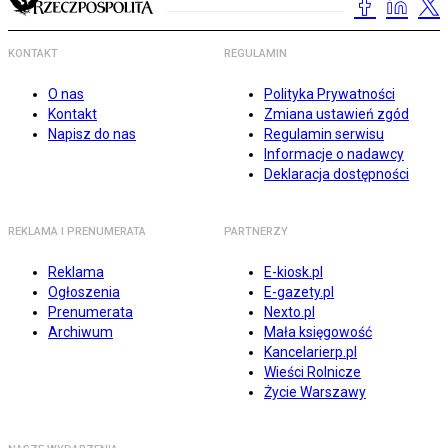
KONTAKT
REGULAMIN
O nas
Polityka Prywatności
Kontakt
Zmiana ustawień zgód
Napisz do nas
Regulamin serwisu
Informacje o nadawcy
Deklaracja dostępności
REKLAMA I PRENUMERATA
PARTNERZY
Reklama
E-kiosk.pl
Ogłoszenia
E-gazety.pl
Prenumerata
Nexto.pl
Archiwum
Mała księgowość
Kancelarierp.pl
Wieści Rolnicze
Życie Warszawy