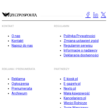
KONTAKT
REGULAMIN
O nas
Polityka Prywatności
Kontakt
Zmiana ustawień zgód
Napisz do nas
Regulamin serwisu
Informacje o nadawcy
Deklaracja dostępności
REKLAMA I PRENUMERATA
PARTNERZY
Reklama
E-kiosk.pl
Ogłoszenia
E-gazety.pl
Prenumerata
Nexto.pl
Archiwum
Mała księgowość
Kancelarierp.pl
Wieści Rolnicze
Życie Warszawy