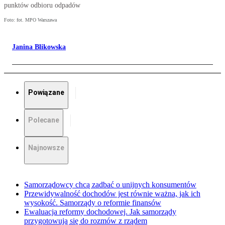
punktów odbioru odpadów
Foto: fot. MPO Warszawa
Janina Blikowska
Powiązane
Polecane
Najnowsze
Samorządowcy chcą zadbać o unijnych konsumentów
Przewidywalność dochodów jest równie ważna, jak ich
wysokość. Samorządy o reformie finansów
Ewaluacja reformy dochodowej. Jak samorządy
przygotowują się do rozmów z rządem