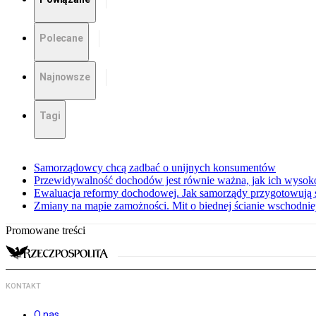
Polecane
Najnowsze
Tagi
Samorządowcy chcą zadbać o unijnych konsumentów
Przewidywalność dochodów jest równie ważna, jak ich wysok
Ewaluacja reformy dochodowej. Jak samorządy przygotowują 
Zmiany na mapie zamożności. Mit o biednej ścianie wschodnie
Promowane treści
KONTAKT
O nas