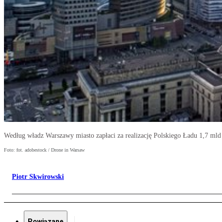
Według władz Warszawy miasto zapłaci za realizację Polskiego Ładu 1,7 mld
Foto: fot. adobestock / Drone in Warsaw
Piotr Skwirowski
Powiązane