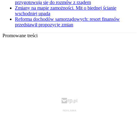
przygotowują się do rozmów z rządem
Zmiany na mapie zamożności. Mit o biednej ścianie
wschodniej upada
Reforma dochodów samorządowych: resort finansów
przedstawił propozycje zmian
Promowane treści