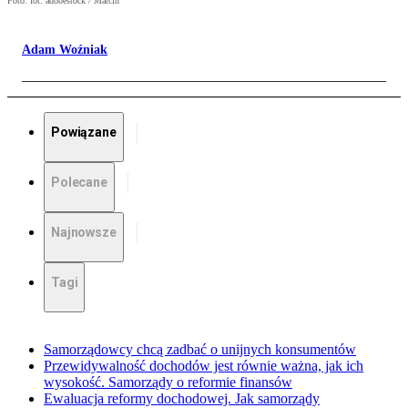
Foto: fot. adobestock / Marcin
Adam Woźniak
Powiązane
Polecane
Najnowsze
Tagi
Samorządowcy chcą zadbać o unijnych konsumentów
Przewidywalność dochodów jest równie ważna, jak ich
wysokość. Samorządy o reformie finansów
Ewaluacja reformy dochodowej. Jak samorządy