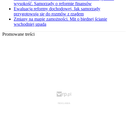
wysokość. Samorządy o reformie finansów
Ewaluacja reformy dochodowej. Jak samorządy
przygotowują się do rozmów z rządem
Zmiany na mapie zamożności. Mit o biednej ścianie
wschodniej upada
Promowane treści