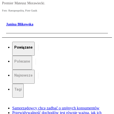
Premier Mateusz Morawiecki.
Foto: Rzeczpospolita, Piotr Guzik
Janina Blikowska
Powiązane
Polecane
Najnowsze
Tagi
Samorządowcy chcą zadbać o unijnych konsumentów
Przewidywalność dochodów jest równie ważna, jak ich