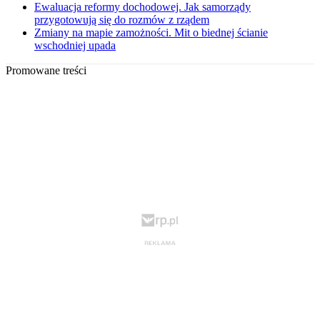
Ewaluacja reformy dochodowej. Jak samorządy
przygotowują się do rozmów z rządem
Zmiany na mapie zamożności. Mit o biednej ścianie
wschodniej upada
Promowane treści