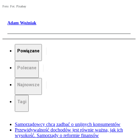
Foto: Fot. Pixabay
Adam Woźniak
Powiązane
Polecane
Najnowsze
Tagi
Samorządowcy chcą zadbać o unijnych konsumentów
Przewidywalność dochodów jest równie ważna, jak ich
wysokość. Samorządy o reformie finansów