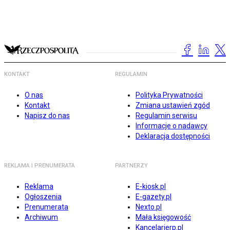
KONTAKT
REGULAMIN
O nas
Polityka Prywatności
Kontakt
Zmiana ustawień zgód
Napisz do nas
Regulamin serwisu
Informacje o nadawcy
Deklaracja dostępności
REKLAMA I PRENUMERATA
PARTNERZY
Reklama
E-kiosk.pl
Ogłoszenia
E-gazety.pl
Prenumerata
Nexto.pl
Archiwum
Mała księgowość
Kancelarierp.pl