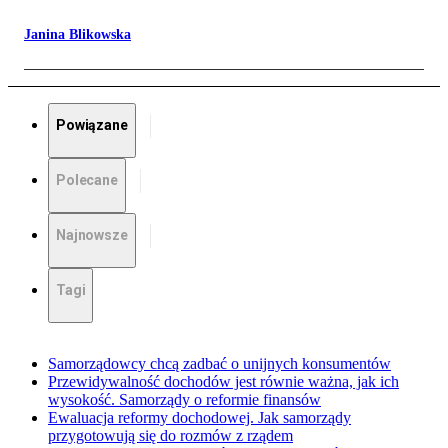
Janina Blikowska
Powiązane
Polecane
Najnowsze
Tagi
Samorządowcy chcą zadbać o unijnych konsumentów
Przewidywalność dochodów jest równie ważna, jak ich
wysokość. Samorządy o reformie finansów
Ewaluacja reformy dochodowej. Jak samorządy
przygotowują się do rozmów z rządem