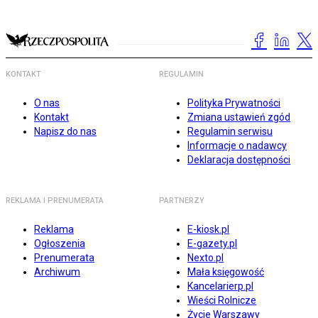
KONTAKT
REGULAMIN
O nas
Polityka Prywatności
Kontakt
Zmiana ustawień zgód
Napisz do nas
Regulamin serwisu
Informacje o nadawcy
Deklaracja dostępności
REKLAMA I PRENUMERATA
PARTNERZY
Reklama
E-kiosk.pl
Ogłoszenia
E-gazety.pl
Prenumerata
Nexto.pl
Archiwum
Mała księgowość
Kancelarierp.pl
Wieści Rolnicze
Życie Warszawy