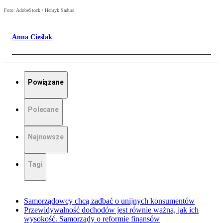
Foto: AdobeStock / Henryk Sadura
Anna Cieślak
Powiązane
Polecane
Najnowsze
Tagi
Samorządowcy chcą zadbać o unijnych konsumentów
Przewidywalność dochodów jest równie ważna, jak ich
wysokość. Samorządy o reformie finansów