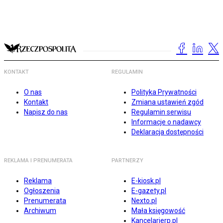
KONTAKT
REGULAMIN
O nas
Polityka Prywatności
Kontakt
Zmiana ustawień zgód
Napisz do nas
Regulamin serwisu
Informacje o nadawcy
Deklaracja dostępności
REKLAMA I PRENUMERATA
PARTNERZY
Reklama
E-kiosk.pl
Ogłoszenia
E-gazety.pl
Prenumerata
Nexto.pl
Archiwum
Mała księgowość
Kancelarierp.pl