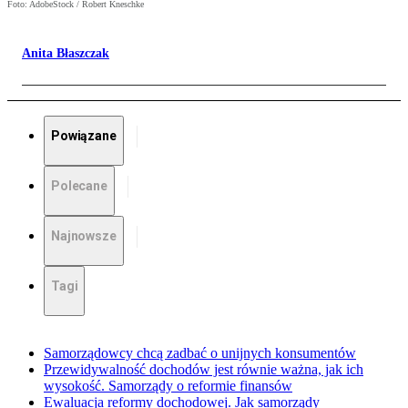
Foto: AdobeStock / Robert Kneschke
Anita Błaszczak
Powiązane
Polecane
Najnowsze
Tagi
Samorządowcy chcą zadbać o unijnych konsumentów
Przewidywalność dochodów jest równie ważna, jak ich
wysokość. Samorządy o reformie finansów
Ewaluacja reformy dochodowej. Jak samorządy