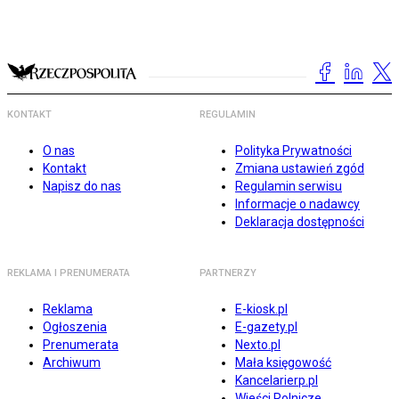
KONTAKT
REGULAMIN
O nas
Polityka Prywatności
Kontakt
Zmiana ustawień zgód
Napisz do nas
Regulamin serwisu
Informacje o nadawcy
Deklaracja dostępności
REKLAMA I PRENUMERATA
PARTNERZY
Reklama
E-kiosk.pl
Ogłoszenia
E-gazety.pl
Prenumerata
Nexto.pl
Archiwum
Mała księgowość
Kancelarierp.pl
Wieści Rolnicze