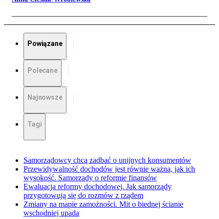
Powiązane
Polecane
Najnowsze
Tagi
Samorządowcy chcą zadbać o unijnych konsumentów
Przewidywalność dochodów jest równie ważna, jak ich
wysokość. Samorządy o reformie finansów
Ewaluacja reformy dochodowej. Jak samorządy
przygotowują się do rozmów z rządem
Zmiany na mapie zamożności. Mit o biednej ścianie
wschodniej upada