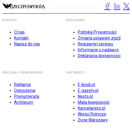
KONTAKT
REGULAMIN
O nas
Polityka Prywatności
Kontakt
Zmiana ustawień zgód
Napisz do nas
Regulamin serwisu
Informacje o nadawcy
Deklaracja dostępności
REKLAMA I PRENUMERATA
PARTNERZY
Reklama
E-kiosk.pl
Ogłoszenia
E-gazety.pl
Prenumerata
Nexto.pl
Archiwum
Mała księgowość
Kancelarierp.pl
Wieści Rolnicze
Życie Warszawy