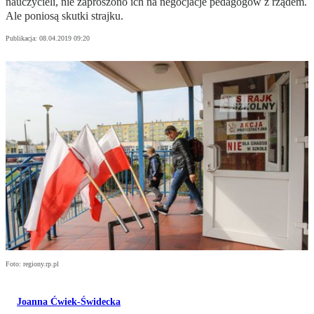
nauczycieli, nie zaproszono ich na negocjacje pedagogów z rządem.
Ale poniosą skutki strajku.
Publikacja:
08.04.2019 09:20
Foto: regiony.rp.pl
Joanna Ćwiek-Świdecka