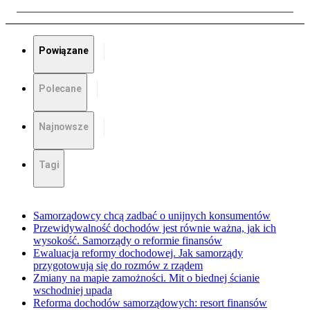
Powiązane
Polecane
Najnowsze
Tagi
Samorządowcy chcą zadbać o unijnych konsumentów
Przewidywalność dochodów jest równie ważna, jak ich
wysokość. Samorządy o reformie finansów
Ewaluacja reformy dochodowej. Jak samorządy
przygotowują się do rozmów z rządem
Zmiany na mapie zamożności. Mit o biednej ścianie
wschodniej upada
Reforma dochodów samorządowych: resort finansów