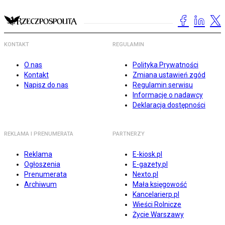
KONTAKT
REGULAMIN
O nas
Polityka Prywatności
Kontakt
Zmiana ustawień zgód
Napisz do nas
Regulamin serwisu
Informacje o nadawcy
Deklaracja dostępności
REKLAMA I PRENUMERATA
PARTNERZY
Reklama
E-kiosk.pl
Ogłoszenia
E-gazety.pl
Prenumerata
Nexto.pl
Archiwum
Mała księgowość
Kancelarierp.pl
Wieści Rolnicze
Życie Warszawy