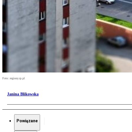
Foto: regiony.rp.pl
Janina Blikowska
Powiązane