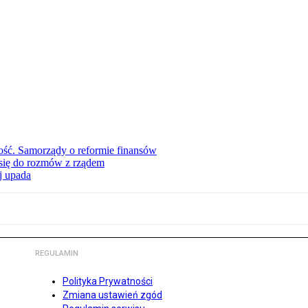
ość. Samorządy o reformie finansów
się do rozmów z rządem
j upada
REGULAMIN
Polityka Prywatności
Zmiana ustawień zgód