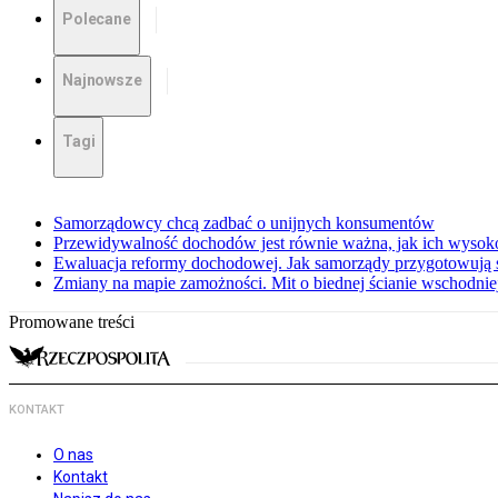
Polecane
Najnowsze
Tagi
Samorządowcy chcą zadbać o unijnych konsumentów
Przewidywalność dochodów jest równie ważna, jak ich wysok
Ewaluacja reformy dochodowej. Jak samorządy przygotowują 
Zmiany na mapie zamożności. Mit o biednej ścianie wschodnie
Promowane treści
KONTAKT
O nas
Kontakt