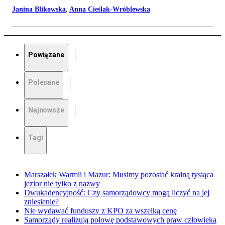
Janina Blikowska
,
Anna Cieślak-Wróblewska
Powiązane
Polecane
Najnowsze
Tagi
Marszałek Warmii i Mazur: Musimy pozostać krainą tysiąca
jezior nie tylko z nazwy
Dwukadencyjność: Czy samorządowcy mogą liczyć na jej
zniesienie?
Nie wydawać funduszy z KPO za wszelką cenę
Samorządy realizują połowę podstawowych praw człowieka