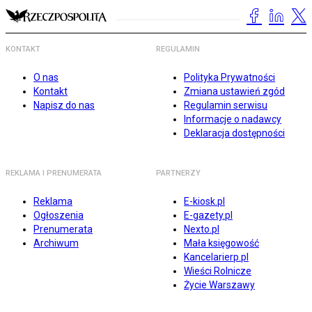
KONTAKT
REGULAMIN
O nas
Polityka Prywatności
Kontakt
Zmiana ustawień zgód
Napisz do nas
Regulamin serwisu
Informacje o nadawcy
Deklaracja dostępności
REKLAMA I PRENUMERATA
PARTNERZY
Reklama
E-kiosk.pl
Ogłoszenia
E-gazety.pl
Prenumerata
Nexto.pl
Archiwum
Mała księgowość
Kancelarierp.pl
Wieści Rolnicze
Życie Warszawy