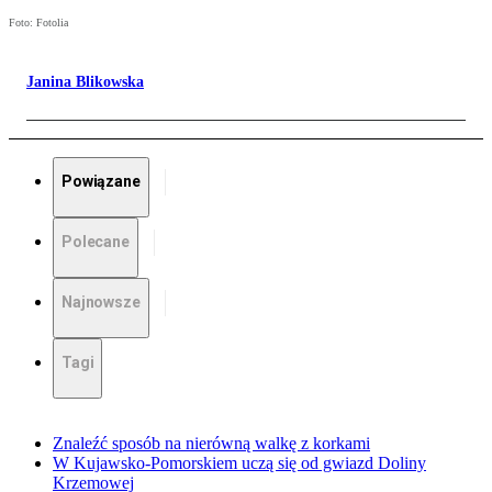
Foto: Fotolia
Janina Blikowska
Powiązane
Polecane
Najnowsze
Tagi
Znaleźć sposób na nierówną walkę z korkami
W Kujawsko-Pomorskiem uczą się od gwiazd Doliny
Krzemowej