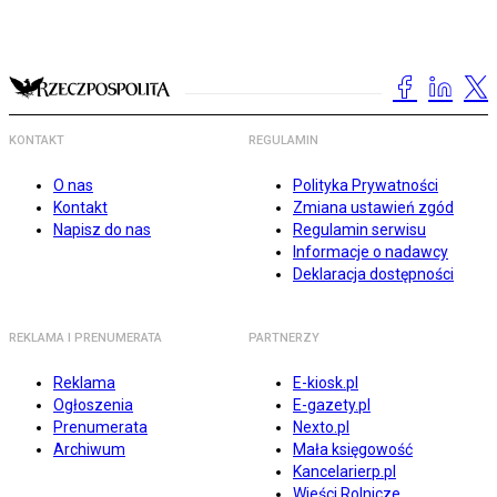
KONTAKT
REGULAMIN
O nas
Polityka Prywatności
Kontakt
Zmiana ustawień zgód
Napisz do nas
Regulamin serwisu
Informacje o nadawcy
Deklaracja dostępności
REKLAMA I PRENUMERATA
PARTNERZY
Reklama
E-kiosk.pl
Ogłoszenia
E-gazety.pl
Prenumerata
Nexto.pl
Archiwum
Mała księgowość
Kancelarierp.pl
Wieści Rolnicze