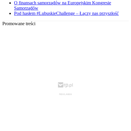
O finansach samorządów na Europejskim Kongresie
Samorządów
Pod hasłem #LubuskieChallenge – Łączy nas przyszłość
Promowane treści