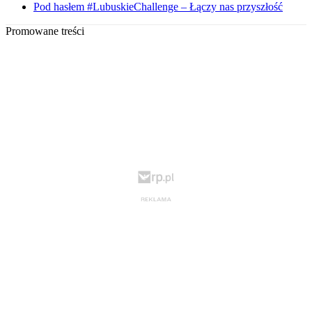
Pod hasłem #LubuskieChallenge – Łączy nas przyszłość
Promowane treści