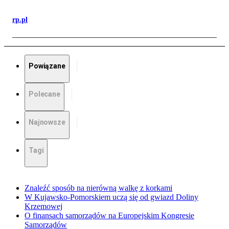
rp.pl
Powiązane
Polecane
Najnowsze
Tagi
Znaleźć sposób na nierówną walkę z korkami
W Kujawsko-Pomorskiem uczą się od gwiazd Doliny
Krzemowej
O finansach samorządów na Europejskim Kongresie
Samorządów