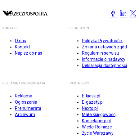
KONTAKT
REGULAMIN
O nas
Polityka Prywatności
Kontakt
Zmiana ustawień zgód
Napisz do nas
Regulamin serwisu
Informacje o nadawcy
Deklaracja dostępności
REKLAMA I PRENUMERATA
PARTNERZY
Reklama
E-kiosk.pl
Ogłoszenia
E-gazety.pl
Prenumerata
Nexto.pl
Archiwum
Mała księgowość
Kancelarierp.pl
Wieści Rolnicze
Życie Warszawy