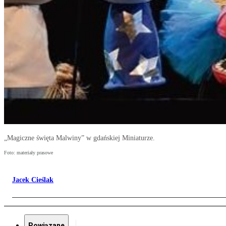
„Magiczne święta Malwiny” w gdańskiej Miniaturze.
Foto: materiały prasowe
Jacek Cieślak
Powiązane