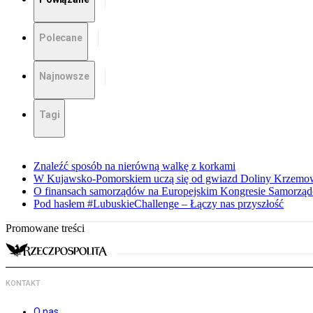
Polecane
Najnowsze
Tagi
Znaleźć sposób na nierówną walkę z korkami
W Kujawsko-Pomorskiem uczą się od gwiazd Doliny Krzemo
O finansach samorządów na Europejskim Kongresie Samorzą
Pod hasłem #LubuskieChallenge – Łączy nas przyszłość
Promowane treści
KONTAKT
O nas