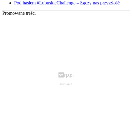
Pod hasłem #LubuskieChallenge – Łączy nas przyszłość
Promowane treści