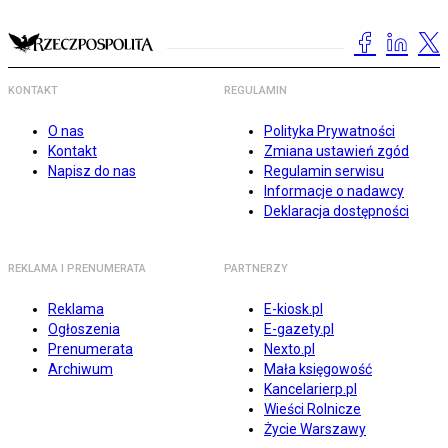
KONTAKT
REGULAMIN
O nas
Polityka Prywatności
Kontakt
Zmiana ustawień zgód
Napisz do nas
Regulamin serwisu
Informacje o nadawcy
Deklaracja dostępności
REKLAMA I PRENUMERATA
PARTNERZY
Reklama
E-kiosk.pl
Ogłoszenia
E-gazety.pl
Prenumerata
Nexto.pl
Archiwum
Mała księgowość
Kancelarierp.pl
Wieści Rolnicze
Życie Warszawy