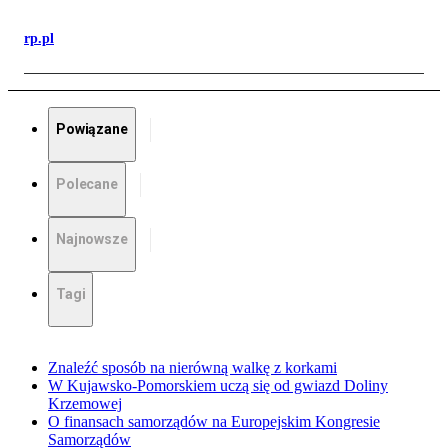
rp.pl
Powiązane
Polecane
Najnowsze
Tagi
Znaleźć sposób na nierówną walkę z korkami
W Kujawsko-Pomorskiem uczą się od gwiazd Doliny
Krzemowej
O finansach samorządów na Europejskim Kongresie
Samorządów