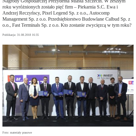
Nagrody Gospodarczej Prezydenta Miasta Szczecin. W zeszłym
roku wyróżnionych zostało pięć firm – Piekarnia S.C. Ewa i
Andrzej Reczyńscy, Pixel Legend Sp. z o.o., Autocomp
Management Sp. z o.o. Przedsiębiorstwo Budowlane Calbud Sp. z
o.o., Fast Terminals Sp. z o.o. Kto zostanie zwycięzcą w tym roku?
Publikacja:
31.08.2018 16:35
Foto: materiały prasowe