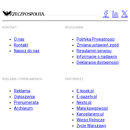
KONTAKT
REGULAMIN
O nas
Polityka Prywatności
Kontakt
Zmiana ustawień zgód
Napisz do nas
Regulamin serwisu
Informacje o nadawcy
Deklaracja dostępności
REKLAMA I PRENUMERATA
PARTNERZY
Reklama
E-kiosk.pl
Ogłoszenia
E-gazety.pl
Prenumerata
Nexto.pl
Archiwum
Mała księgowość
Kancelarierp.pl
Wieści Rolnicze
Życie Warszawy