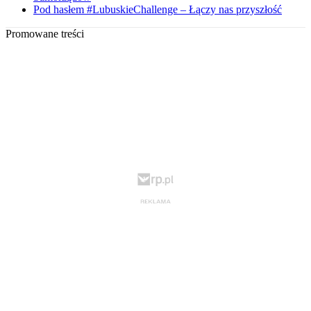
Pod hasłem #LubuskieChallenge – Łączy nas przyszłość
Promowane treści