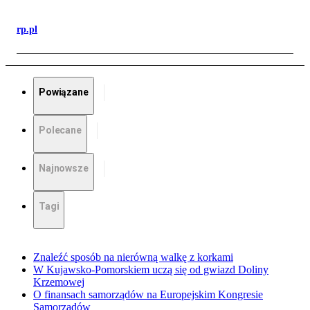
rp.pl
Powiązane
Polecane
Najnowsze
Tagi
Znaleźć sposób na nierówną walkę z korkami
W Kujawsko-Pomorskiem uczą się od gwiazd Doliny
Krzemowej
O finansach samorządów na Europejskim Kongresie
Samorządów