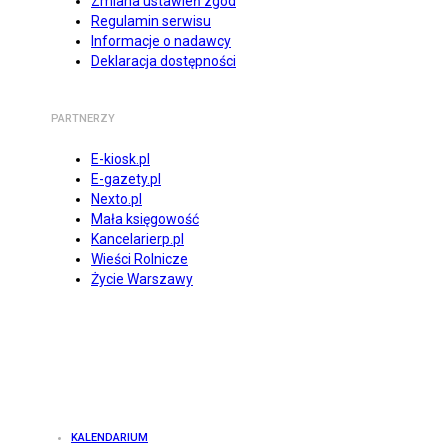
Zmiana ustawień zgód
Regulamin serwisu
Informacje o nadawcy
Deklaracja dostępności
PARTNERZY
E-kiosk.pl
E-gazety.pl
Nexto.pl
Mała księgowość
Kancelarierp.pl
Wieści Rolnicze
Życie Warszawy
KALENDARIUM