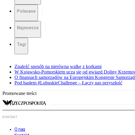
Polecane
Najnowsze
Tagi
Znaleźć sposób na nierówną walkę z korkami
W Kujawsko-Pomorskiem uczą się od gwiazd Doliny Krzemo
O finansach samorządów na Europejskim Kongresie Samorzą
Pod hasłem #LubuskieChallenge – Łączy nas przyszłość
Promowane treści
KONTAKT
O nas