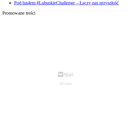
Pod hasłem #LubuskieChallenge – Łączy nas przyszłość
Promowane treści