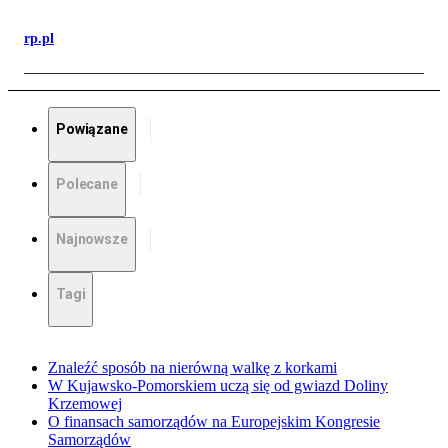
rp.pl
Powiązane
Polecane
Najnowsze
Tagi
Znaleźć sposób na nierówną walkę z korkami
W Kujawsko-Pomorskiem uczą się od gwiazd Doliny
Krzemowej
O finansach samorządów na Europejskim Kongresie
Samorządów