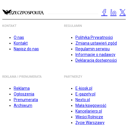
KONTAKT
REGULAMIN
O nas
Polityka Prywatności
Kontakt
Zmiana ustawień zgód
Napisz do nas
Regulamin serwisu
Informacje o nadawcy
Deklaracja dostępności
REKLAMA I PRENUMERATA
PARTNERZY
Reklama
E-kiosk.pl
Ogłoszenia
E-gazety.pl
Prenumerata
Nexto.pl
Archiwum
Mała księgowość
Kancelarierp.pl
Wieści Rolnicze
Życie Warszawy