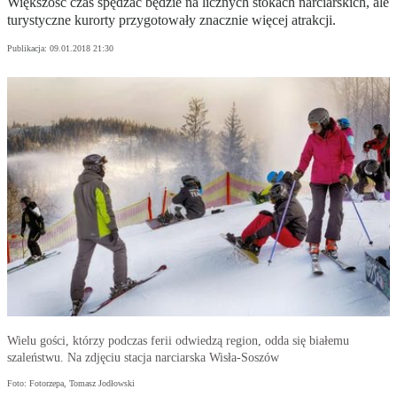
Większość czas spędzać będzie na licznych stokach narciarskich, ale
turystyczne kurorty przygotowały znacznie więcej atrakcji.
Publikacja:
09.01.2018 21:30
Wielu gości, którzy podczas ferii odwiedzą region, odda się białemu
szaleństwu. Na zdjęciu stacja narciarska Wisła-Soszów
Foto: Fotorzepa, Tomasz Jodłowski