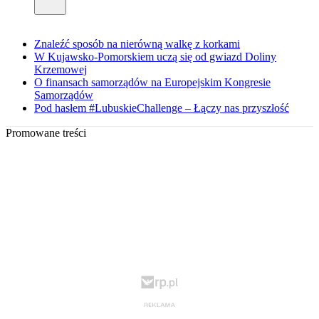
Znaleźć sposób na nierówną walkę z korkami
W Kujawsko-Pomorskiem uczą się od gwiazd Doliny
Krzemowej
O finansach samorządów na Europejskim Kongresie
Samorządów
Pod hasłem #LubuskieChallenge – Łączy nas przyszłość
Promowane treści