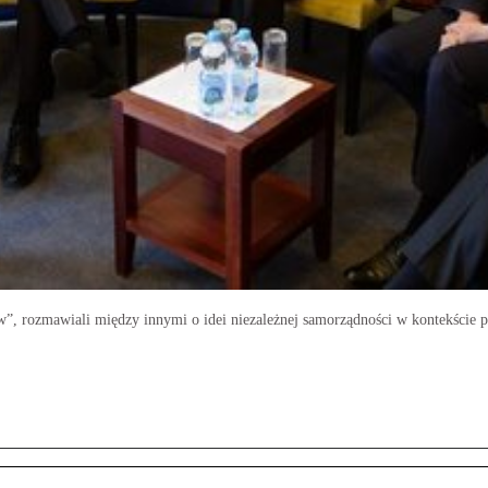
ów”, rozmawiali między innymi o idei niezależnej samorządności w kontekście