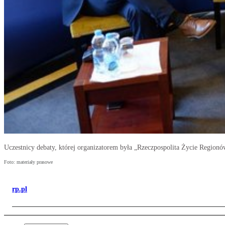
Uczestnicy debaty, której organizatorem była „Rzeczpospolita Życie Region
Foto: materiały prasowe
rp.pl