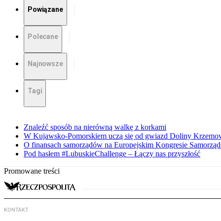
Powiązane
Polecane
Najnowsze
Tagi
Znaleźć sposób na nierówną walkę z korkami
W Kujawsko-Pomorskiem uczą się od gwiazd Doliny Krzemo
O finansach samorządów na Europejskim Kongresie Samorzą
Pod hasłem #LubuskieChallenge – Łączy nas przyszłość
Promowane treści
KONTAKT