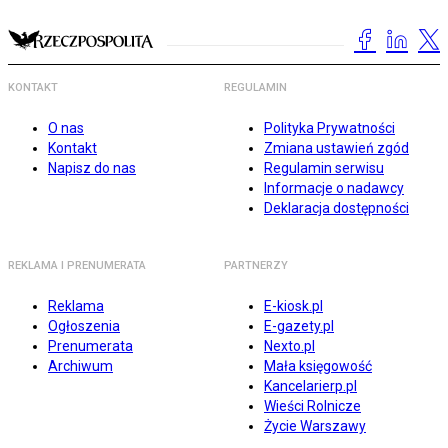
KONTAKT
REGULAMIN
O nas
Polityka Prywatności
Kontakt
Zmiana ustawień zgód
Napisz do nas
Regulamin serwisu
Informacje o nadawcy
Deklaracja dostępności
REKLAMA I PRENUMERATA
PARTNERZY
Reklama
E-kiosk.pl
Ogłoszenia
E-gazety.pl
Prenumerata
Nexto.pl
Archiwum
Mała księgowość
Kancelarierp.pl
Wieści Rolnicze
Życie Warszawy