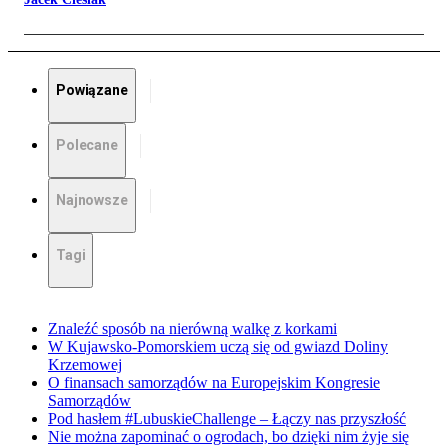
Powiązane
Polecane
Najnowsze
Tagi
Znaleźć sposób na nierówną walkę z korkami
W Kujawsko-Pomorskiem uczą się od gwiazd Doliny
Krzemowej
O finansach samorządów na Europejskim Kongresie
Samorządów
Pod hasłem #LubuskieChallenge – Łączy nas przyszłość
Nie można zapominać o ogrodach, bo dzięki nim żyje się