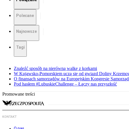
Polecane
Najnowsze
Tagi
Znaleźć sposób na nierówną walkę z korkami
W Kujawsko-Pomorskiem uczą się od gwiazd Doliny Krzemo
O finansach samorządów na Europejskim Kongresie Samorzą
Pod hasłem #LubuskieChallenge – Łączy nas przyszłość
Promowane treści
KONTAKT
O nas