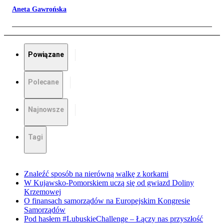
Aneta Gawrońska
Powiązane
Polecane
Najnowsze
Tagi
Znaleźć sposób na nierówną walkę z korkami
W Kujawsko-Pomorskiem uczą się od gwiazd Doliny
Krzemowej
O finansach samorządów na Europejskim Kongresie
Samorządów
Pod hasłem #LubuskieChallenge – Łączy nas przyszłość