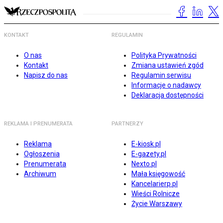
KONTAKT
REGULAMIN
O nas
Polityka Prywatności
Kontakt
Zmiana ustawień zgód
Napisz do nas
Regulamin serwisu
Informacje o nadawcy
Deklaracja dostępności
REKLAMA I PRENUMERATA
PARTNERZY
Reklama
E-kiosk.pl
Ogłoszenia
E-gazety.pl
Prenumerata
Nexto.pl
Archiwum
Mała księgowość
Kancelarierp.pl
Wieści Rolnicze
Życie Warszawy