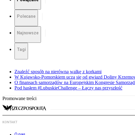
Polecane
Najnowsze
Tagi
Znaleźć sposób na nierówną walkę z korkami
W Kujawsko-Pomorskiem uczą się od gwiazd Doliny Krzemo
O finansach samorządów na Europejskim Kongresie Samorzą
Pod hasłem #LubuskieChallenge – Łączy nas przyszłość
Promowane treści
KONTAKT
O nas