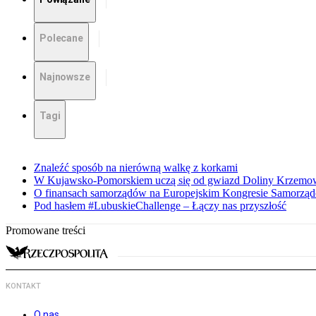
Polecane
Najnowsze
Tagi
Znaleźć sposób na nierówną walkę z korkami
W Kujawsko-Pomorskiem uczą się od gwiazd Doliny Krzemo
O finansach samorządów na Europejskim Kongresie Samorzą
Pod hasłem #LubuskieChallenge – Łączy nas przyszłość
Promowane treści
KONTAKT
O nas