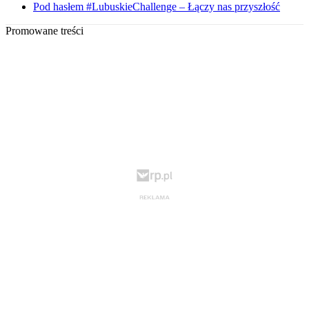
Pod hasłem #LubuskieChallenge – Łączy nas przyszłość
Promowane treści