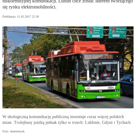
niskoemisyjnej komunikacji. Lublin chce zostać liderem tworzącego
się rynku elektromobilności.
Publikacja:
11.05.2017 22:30
W ekologiczną komunikację publiczną inwestuje coraz więcej polskich
miast. Trolejbusy jeżdżą jednak tylko w trzech: Lublinie, Gdyni i Tychach.
Foto: shutterstock