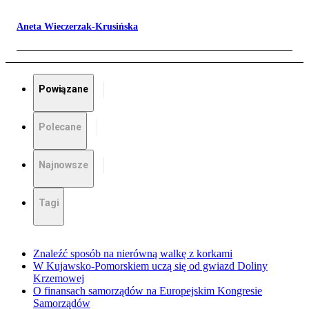
Aneta Wieczerzak-Krusińska
Powiązane
Polecane
Najnowsze
Tagi
Znaleźć sposób na nierówną walkę z korkami
W Kujawsko-Pomorskiem uczą się od gwiazd Doliny
Krzemowej
O finansach samorządów na Europejskim Kongresie
Samorządów