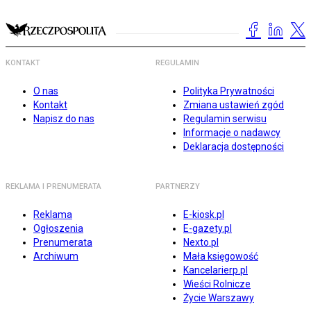
KONTAKT
REGULAMIN
O nas
Polityka Prywatności
Kontakt
Zmiana ustawień zgód
Napisz do nas
Regulamin serwisu
Informacje o nadawcy
Deklaracja dostępności
REKLAMA I PRENUMERATA
PARTNERZY
Reklama
E-kiosk.pl
Ogłoszenia
E-gazety.pl
Prenumerata
Nexto.pl
Archiwum
Mała księgowość
Kancelarierp.pl
Wieści Rolnicze
Życie Warszawy