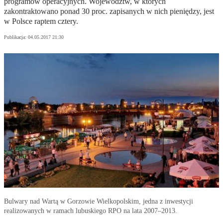
programów operacyjnych. Województw, w których
zakontraktowano ponad 30 proc. zapisanych w nich pieniędzy, jest
w Polsce raptem cztery.
Publikacja:
04.05.2017 21:30
Bulwary nad Wartą w Gorzowie Wielkopolskim, jedna z inwestycji
realizowanych w ramach lubuskiego RPO na lata 2007–2013.