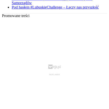
Samorządów
Pod hasłem #LubuskieChallenge – Łączy nas przyszłość
Promowane treści