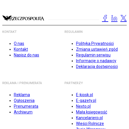
KONTAKT
REGULAMIN
O nas
Polityka Prywatności
Kontakt
Zmiana ustawień zgód
Napisz do nas
Regulamin serwisu
Informacje o nadawcy
Deklaracja dostępności
REKLAMA I PRENUMERATA
PARTNERZY
Reklama
E-kiosk.pl
Ogłoszenia
E-gazety.pl
Prenumerata
Nexto.pl
Archiwum
Mała księgowość
Kancelarierp.pl
Wieści Rolnicze