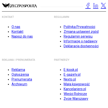
KONTAKT
REGULAMIN
O nas
Polityka Prywatności
Kontakt
Zmiana ustawień zgód
Napisz do nas
Regulamin serwisu
Informacje o nadawcy
Deklaracja dostępności
REKLAMA I PRENUMERATA
PARTNERZY
Reklama
E-kiosk.pl
Ogłoszenia
E-gazety.pl
Prenumerata
Nexto.pl
Archiwum
Mała księgowość
Kancelarierp.pl
Wieści Rolnicze
Życie Warszawy