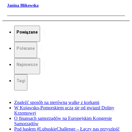
Janina Blikowska
Powiązane
Polecane
Najnowsze
Tagi
Znaleźć sposób na nierówną walkę z korkami
W Kujawsko-Pomorskiem uczą się od gwiazd Doliny
Krzemowej
O finansach samorządów na Europejskim Kongresie
Samorządów
Pod hasłem #LubuskieChallenge – Łączy nas przyszłość