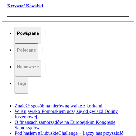
Krzysztof Kowalski
Powiązane
Polecane
Najnowsze
Tagi
Znaleźć sposób na nierówną walkę z korkami
W Kujawsko-Pomorskiem uczą się od gwiazd Doliny
Krzemowej
O finansach samorządów na Europejskim Kongresie
Samorządów
Pod hasłem #LubuskieChallenge – Łączy nas przyszłość