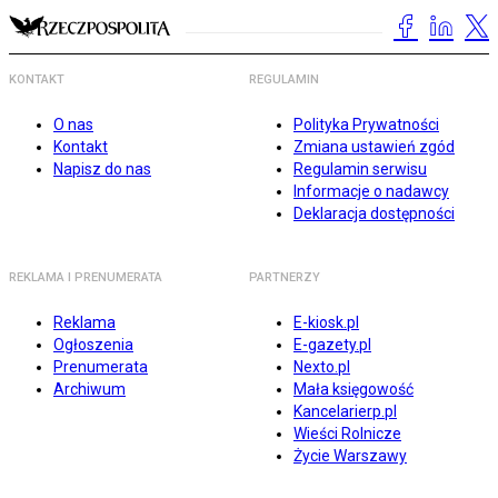
KONTAKT
REGULAMIN
O nas
Polityka Prywatności
Kontakt
Zmiana ustawień zgód
Napisz do nas
Regulamin serwisu
Informacje o nadawcy
Deklaracja dostępności
REKLAMA I PRENUMERATA
PARTNERZY
Reklama
E-kiosk.pl
Ogłoszenia
E-gazety.pl
Prenumerata
Nexto.pl
Archiwum
Mała księgowość
Kancelarierp.pl
Wieści Rolnicze
Życie Warszawy