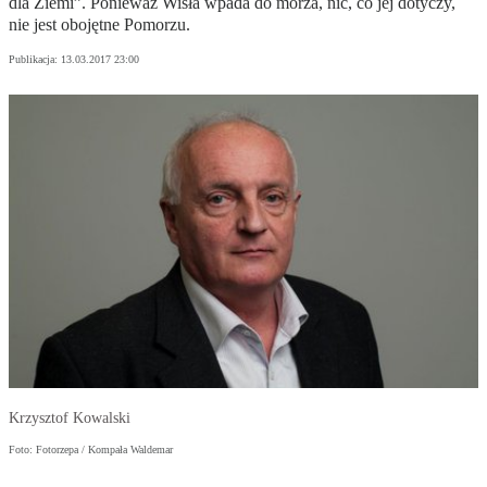
dla Ziemi”. Ponieważ Wisła wpada do morza, nic, co jej dotyczy,
nie jest obojętne Pomorzu.
Publikacja:
13.03.2017 23:00
Krzysztof Kowalski
Foto: Fotorzepa / Kompała Waldemar