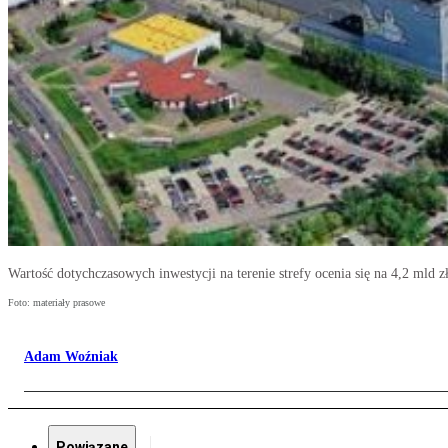
Wartość dotychczasowych inwestycji na terenie strefy ocenia się na 4,2 mld z
Foto: materiały prasowe
Adam Woźniak
Powiązane