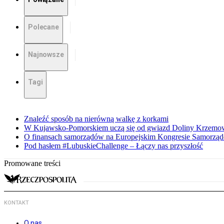
Polecane
Najnowsze
Tagi
Znaleźć sposób na nierówną walkę z korkami
W Kujawsko-Pomorskiem uczą się od gwiazd Doliny Krzemo
O finansach samorządów na Europejskim Kongresie Samorzą
Pod hasłem #LubuskieChallenge – Łączy nas przyszłość
Promowane treści
KONTAKT
O nas