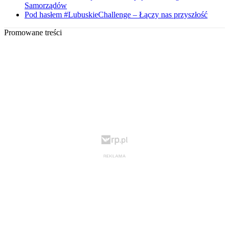
Samorządów
Pod hasłem #LubuskieChallenge – Łączy nas przyszłość
Promowane treści