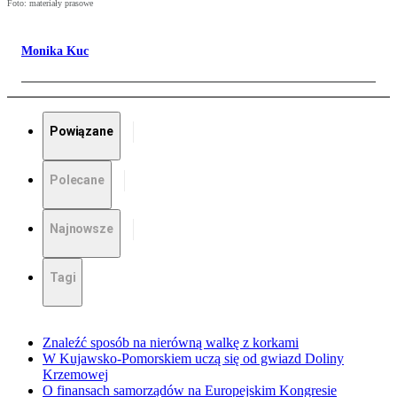
Foto: materiały prasowe
Monika Kuc
Powiązane
Polecane
Najnowsze
Tagi
Znaleźć sposób na nierówną walkę z korkami
W Kujawsko-Pomorskiem uczą się od gwiazd Doliny
Krzemowej
O finansach samorządów na Europejskim Kongresie