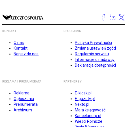
KONTAKT
REGULAMIN
O nas
Polityka Prywatności
Kontakt
Zmiana ustawień zgód
Napisz do nas
Regulamin serwisu
Informacje o nadawcy
Deklaracja dostępności
REKLAMA I PRENUMERATA
PARTNERZY
Reklama
E-kiosk.pl
Ogłoszenia
E-gazety.pl
Prenumerata
Nexto.pl
Archiwum
Mała księgowość
Kancelarierp.pl
Wieści Rolnicze