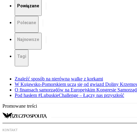
Powiązane
Polecane
Najnowsze
Tagi
Znaleźć sposób na nierówną walkę z korkami
W Kujawsko-Pomorskiem uczą się od gwiazd Doliny Krzemo
O finansach samorządów na Europejskim Kongresie Samorzą
Pod hasłem #LubuskieChallenge – Łączy nas przyszłość
Promowane treści
KONTAKT