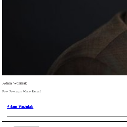
Adam Woźniak
Foto: Fotorzepa / Waniek Ryszard
Adam Woźniak