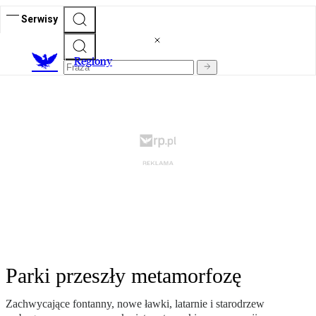
Serwisy
R
egiony
Parki przeszły metamorfozę
Zachwycające fontanny, nowe ławki, latarnie i starodrzew