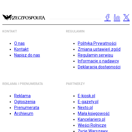
KONTAKT
REGULAMIN
O nas
Polityka Prywatności
Kontakt
Zmiana ustawień zgód
Napisz do nas
Regulamin serwisu
Informacje o nadawcy
Deklaracja dostępności
REKLAMA I PRENUMERATA
PARTNERZY
Reklama
E-kiosk.pl
Ogłoszenia
E-gazety.pl
Prenumerata
Nexto.pl
Archiwum
Mała księgowość
Kancelarierp.pl
Wieści Rolnicze
Życie Warszawy