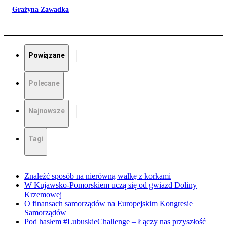
Grażyna Zawadka
Powiązane
Polecane
Najnowsze
Tagi
Znaleźć sposób na nierówną walkę z korkami
W Kujawsko-Pomorskiem uczą się od gwiazd Doliny
Krzemowej
O finansach samorządów na Europejskim Kongresie
Samorządów
Pod hasłem #LubuskieChallenge – Łączy nas przyszłość