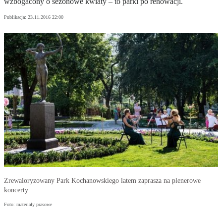
wzbogacony o sezonowe kwiaty – to parki po renowacji.
Publikacja:
23.11.2016 22:00
Zrewaloryzowany Park Kochanowskiego latem zaprasza na plenerowe
koncerty
Foto: materiały prasowe