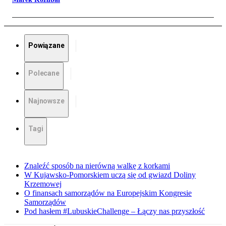
Powiązane
Polecane
Najnowsze
Tagi
Znaleźć sposób na nierówną walkę z korkami
W Kujawsko-Pomorskiem uczą się od gwiazd Doliny
Krzemowej
O finansach samorządów na Europejskim Kongresie
Samorządów
Pod hasłem #LubuskieChallenge – Łączy nas przyszłość