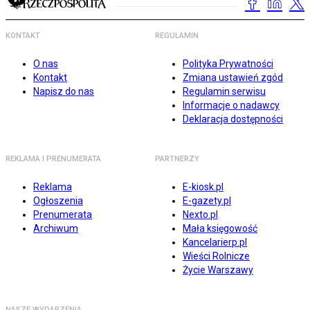
KONTAKT
REGULAMIN
O nas
Polityka Prywatności
Kontakt
Zmiana ustawień zgód
Napisz do nas
Regulamin serwisu
Informacje o nadawcy
Deklaracja dostępności
REKLAMA I PRENUMERATA
PARTNERZY
Reklama
E-kiosk.pl
Ogłoszenia
E-gazety.pl
Prenumerata
Nexto.pl
Archiwum
Mała księgowość
Kancelarierp.pl
Wieści Rolnicze
Życie Warszawy
NASZE WYDARZENIA