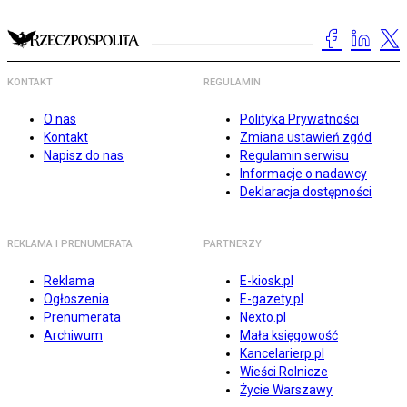
KONTAKT
REGULAMIN
O nas
Polityka Prywatności
Kontakt
Zmiana ustawień zgód
Napisz do nas
Regulamin serwisu
Informacje o nadawcy
Deklaracja dostępności
REKLAMA I PRENUMERATA
PARTNERZY
Reklama
E-kiosk.pl
Ogłoszenia
E-gazety.pl
Prenumerata
Nexto.pl
Archiwum
Mała księgowość
Kancelarierp.pl
Wieści Rolnicze
Życie Warszawy