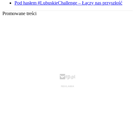
Pod hasłem #LubuskieChallenge – Łączy nas przyszłość
Promowane treści