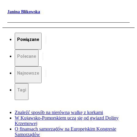
Janina Blikowska
Powiązane
Polecane
Najnowsze
Tagi
Znaleźć sposób na nierówną walkę z korkami
W Kujawsko-Pomorskiem uczą się od gwiazd Doliny
Krzemowej
O finansach samorządów na Europejskim Kongresie
Samorządów