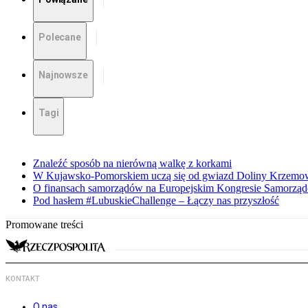
Polecane
Najnowsze
Tagi
Znaleźć sposób na nierówną walkę z korkami
W Kujawsko-Pomorskiem uczą się od gwiazd Doliny Krzemo
O finansach samorządów na Europejskim Kongresie Samorzą
Pod hasłem #LubuskieChallenge – Łączy nas przyszłość
Promowane treści
KONTAKT
O nas