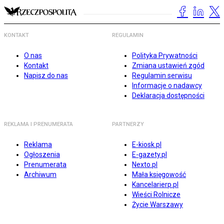
KONTAKT
REGULAMIN
O nas
Polityka Prywatności
Kontakt
Zmiana ustawień zgód
Napisz do nas
Regulamin serwisu
Informacje o nadawcy
Deklaracja dostępności
REKLAMA I PRENUMERATA
PARTNERZY
Reklama
E-kiosk.pl
Ogłoszenia
E-gazety.pl
Prenumerata
Nexto.pl
Archiwum
Mała księgowość
Kancelarierp.pl
Wieści Rolnicze
Życie Warszawy