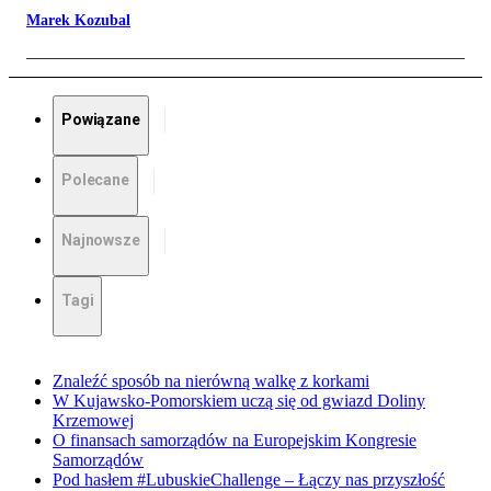
Marek Kozubal
Powiązane
Polecane
Najnowsze
Tagi
Znaleźć sposób na nierówną walkę z korkami
W Kujawsko-Pomorskiem uczą się od gwiazd Doliny
Krzemowej
O finansach samorządów na Europejskim Kongresie
Samorządów
Pod hasłem #LubuskieChallenge – Łączy nas przyszłość