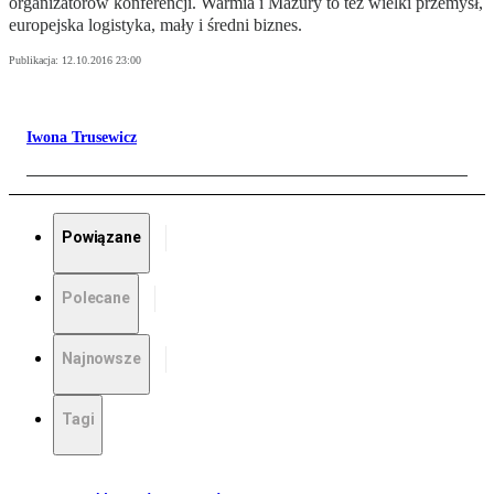
organizatorów konferencji. Warmia i Mazury to też wielki przemysł,
europejska logistyka, mały i średni biznes.
Publikacja:
12.10.2016 23:00
Iwona Trusewicz
Powiązane
Polecane
Najnowsze
Tagi