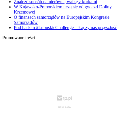
Znaleźć sposób na nierówną walkę z korkami
W Kujawsko-Pomorskiem uczą się od gwiazd Doliny
Krzemowej
O finansach samorządów na Europejskim Kongresie
Samorządów
Pod hasłem #LubuskieChallenge – Łączy nas przyszłość
Promowane treści