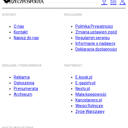
KONTAKT
REGULAMIN
O nas
Polityka Prywatności
Kontakt
Zmiana ustawień zgód
Napisz do nas
Regulamin serwisu
Informacje o nadawcy
Deklaracja dostępności
REKLAMA I PRENUMERATA
PARTNERZY
Reklama
E-kiosk.pl
Ogłoszenia
E-gazety.pl
Prenumerata
Nexto.pl
Archiwum
Mała księgowość
Kancelarierp.pl
Wieści Rolnicze
Życie Warszawy
NASZE WYDARZENIA