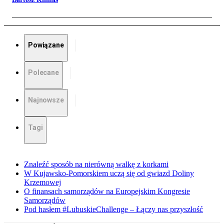
Powiązane
Polecane
Najnowsze
Tagi
Znaleźć sposób na nierówną walkę z korkami
W Kujawsko-Pomorskiem uczą się od gwiazd Doliny
Krzemowej
O finansach samorządów na Europejskim Kongresie
Samorządów
Pod hasłem #LubuskieChallenge – Łączy nas przyszłość