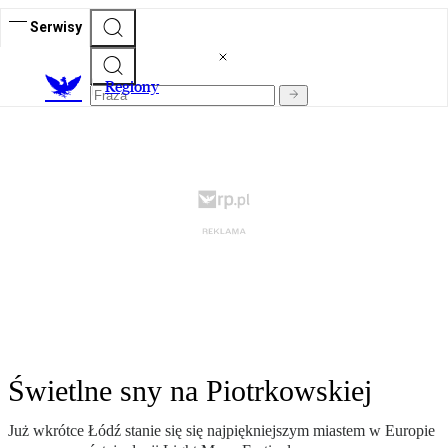
Serwisy
R
egiony
Świetlne sny na Piotrkowskiej
Już wkrótce Łódź stanie się się najpiękniejszym miastem w Europie