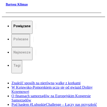
Bartosz Klimas
Powiązane
Polecane
Najnowsze
Tagi
Znaleźć sposób na nierówną walkę z korkami
W Kujawsko-Pomorskiem uczą się od gwiazd Doliny
Krzemowej
O finansach samorządów na Europejskim Kongresie
Samorządów
Pod hasłem #LubuskieChallenge – Łączy nas przyszłość