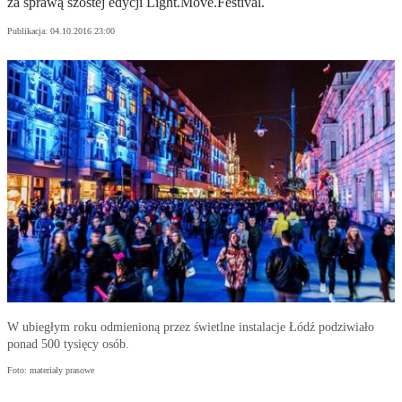
za sprawą szóstej edycji Light.Move.Festival.
Publikacja:
04.10.2016 23:00
W ubiegłym roku odmienioną przez świetlne instalacje Łódź podziwiało
ponad 500 tysięcy osób.
Foto: materiały prasowe