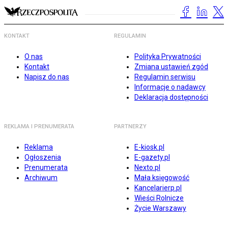
KONTAKT
REGULAMIN
O nas
Polityka Prywatności
Kontakt
Zmiana ustawień zgód
Napisz do nas
Regulamin serwisu
Informacje o nadawcy
Deklaracja dostępności
REKLAMA I PRENUMERATA
PARTNERZY
Reklama
E-kiosk.pl
Ogłoszenia
E-gazety.pl
Prenumerata
Nexto.pl
Archiwum
Mała księgowość
Kancelarierp.pl
Wieści Rolnicze
Życie Warszawy