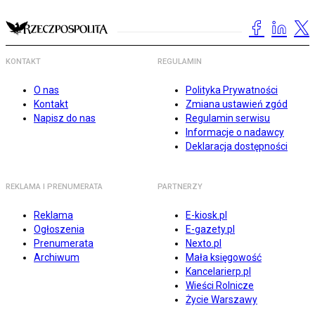
KONTAKT
REGULAMIN
O nas
Polityka Prywatności
Kontakt
Zmiana ustawień zgód
Napisz do nas
Regulamin serwisu
Informacje o nadawcy
Deklaracja dostępności
REKLAMA I PRENUMERATA
PARTNERZY
Reklama
E-kiosk.pl
Ogłoszenia
E-gazety.pl
Prenumerata
Nexto.pl
Archiwum
Mała księgowość
Kancelarierp.pl
Wieści Rolnicze
Życie Warszawy