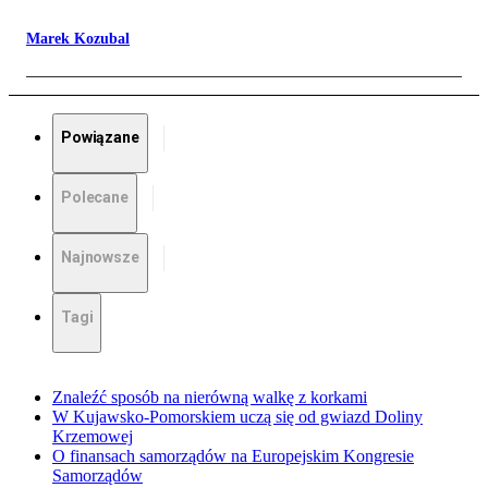
Marek Kozubal
Powiązane
Polecane
Najnowsze
Tagi
Znaleźć sposób na nierówną walkę z korkami
W Kujawsko-Pomorskiem uczą się od gwiazd Doliny
Krzemowej
O finansach samorządów na Europejskim Kongresie
Samorządów