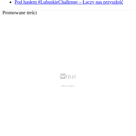
Pod hasłem #LubuskieChallenge – Łączy nas przyszłość
Promowane treści